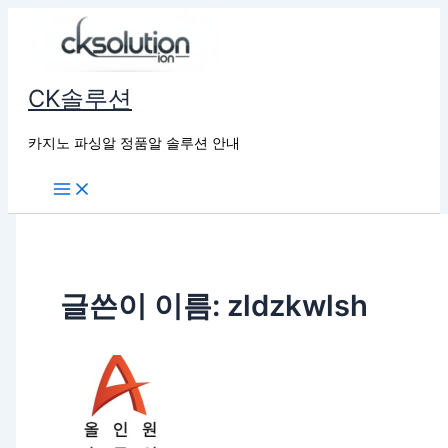
콘
텐
츠
로
CK솔루션
건
너
카지노 파싱알 정품알 솔루션 안내
뛰
기
글쓴이 이름: zldzkwlsh