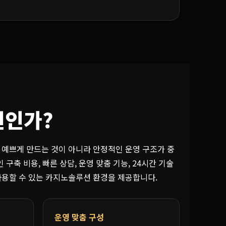
션인가?
예쁘게 만드는 것이 아니라 안정적인 운영 구조가 중
구축 비용, 빠른 상담, 운영 맞춤 기능, 24시간 기술
용할 수 있는 카지노솔루션 환경을 제공합니다.
운영 맞춤 구성