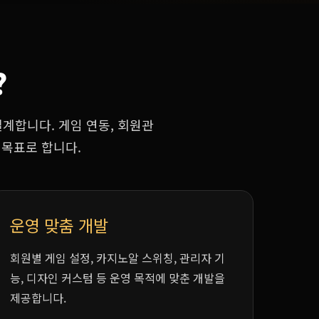
?
계합니다. 게임 연동, 회원관
 목표로 합니다.
운영 맞춤 개발
회원별 게임 설정, 카지노알 스위칭, 관리자 기
능, 디자인 커스텀 등 운영 목적에 맞춘 개발을
제공합니다.