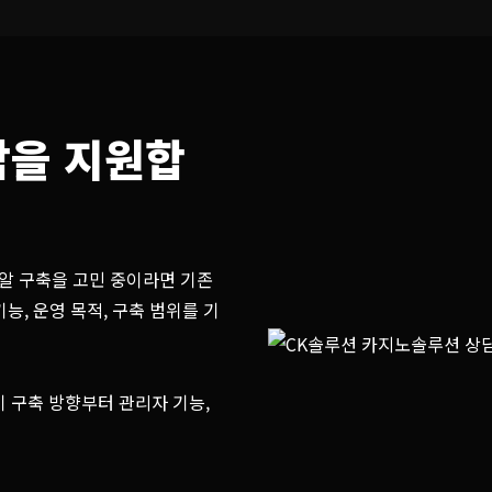
담을 지원합
알 구축을 고민 중이라면 기존
능, 운영 목적, 구축 범위를 기
기 구축 방향부터 관리자 기능,