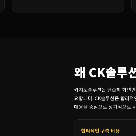
왜 CK솔루
카지노솔루션은 단순히 화면만 
요합니다. CK솔루션은 합리적인 
대응을 중심으로 장기적으로 사
합리적인 구축 비용