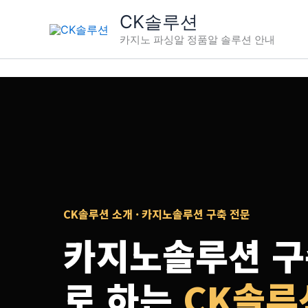
콘
CK솔루션
텐
카지노 파싱알 정품알 솔루션 안내
츠
로
건
너
뛰
기
CK솔루션 소개 · 카지노솔루션 구축 전문
카지노솔루션 구
로 하는
CK솔루