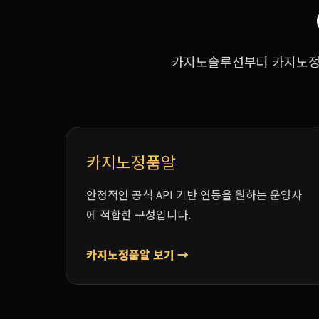
카지노솔루션부터 카지노정품
카지노정품알
안정적인 공식 API 기반 연동을 원하는 운영사
에 적합한 구성입니다.
카지노정품알 보기 →