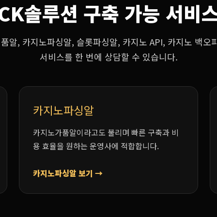
CK솔루션 구축 가능 서비
알, 카지노파싱알, 슬롯파싱알, 카지노 API, 카지노 백오
서비스를 한 번에 상담할 수 있습니다.
카지노파싱알
카지노가품알이라고도 불리며 빠른 구축과 비
용 효율을 원하는 운영사에 적합합니다.
카지노파싱알 보기 →