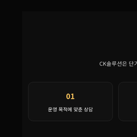
CK솔루션은 단
01
운영 목적에 맞춘 상담