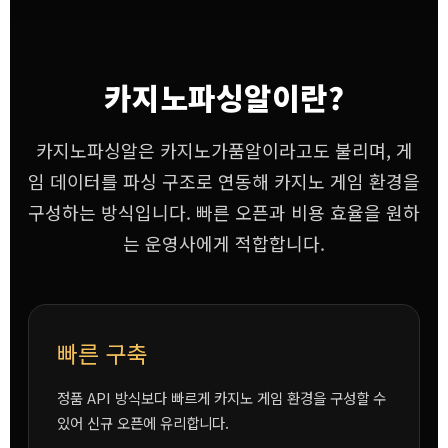
카지노파싱알이란?
카지노파싱알은 카지노가품알이라고도 불리며, 게
임 데이터를 파싱 구조로 연동해 카지노 게임 환경을
구성하는 방식입니다. 빠른 오픈과 비용 효율을 원하
는 운영사에게 적합합니다.
빠른 구축
정품 API 방식보다 빠르게 카지노 게임 환경을 구성할 수
있어 신규 오픈에 유리합니다.