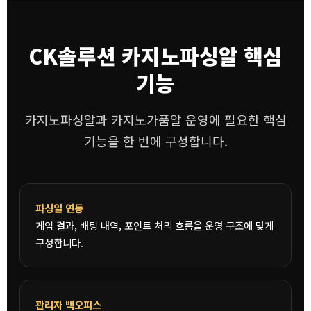
CK솔루션 카지노파싱알 핵심
기능
카지노파싱알과 카지노가품알 운영에 필요한 핵심
기능을 한 번에 구성합니다.
파싱알 연동
게임 결과, 배팅 내역, 포인트 처리 흐름을 운영 구조에 맞게
구성합니다.
관리자 백오피스