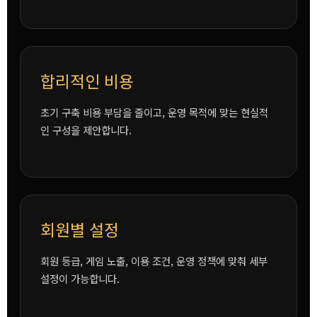
합리적인 비용
초기 구축 비용 부담을 줄이고, 운영 목적에 맞는 현실적
인 구성을 제안합니다.
회원별 설정
회원 등급, 게임 노출, 이용 조건, 운영 정책에 맞춰 세부
설정이 가능합니다.