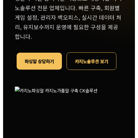
노솔루션 전문 업체입니다. 빠른 구축, 회원별
게임 설정, 관리자 백오피스, 실시간 데이터 처
리, 유지보수까지 운영에 필요한 구성을 제공
합니다.
파싱알 상담하기
카지노솔루션 보기