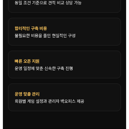
동일 조건 기준으로 견적 비교 상담 가능
합리적인 구축 비용
불필요한 비용을 줄인 현실적인 구성
빠른 오픈 지원
운영 일정에 맞춘 신속한 구축 진행
운영 맞춤 관리
회원별 게임 설정과 관리자 백오피스 제공